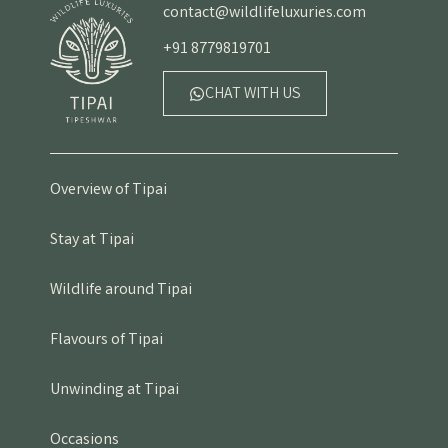
contact@wildlifeluxuries.com
+91 8779819701
CHAT WITH US
Overview of Tipai
Stay at Tipai
Wildlife around Tipai
Flavours of Tipai
Unwinding at Tipai
Occasions